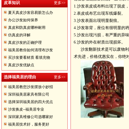
皮革知识
更多>>
1.沙发表皮或布料出现了脱皮
夏天真皮沙发容易脏怎么办
2.表皮或布艺出现车线爆裂。
办公沙发如何保养
3.沙发表面出现明显裂痕。
真皮和防真皮哪种耐用
4.沙发靠背，座位有很明显的
仿真皮的详解
5.沙发出现污损，有严重的异
6.沙发的外在材质出现损坏。
真皮沙发的正确护理
沙发换皮
沙发翻新技术是可以废物利
福美居教你如何清理布沙发
术先进，价格优惠实在，你绝对值得
买沙发要看材质 看填充物
真皮沙发优缺点
选择福美居的理由
更多>>
福美居教您沙发摆放小妙招
深圳福美居家具有限公司
选择深圳福美居的四大优点
沙发换皮--福美居专业
深圳家具维修公司选哪家好
福美居技术好，服务更好