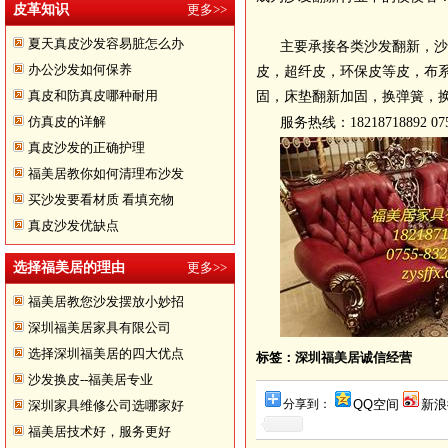
皮革知识
更多>>
夏天真皮沙发容易脏怎么办
主要承接各类沙发翻新，沙
办公沙发如何保养
皮，超纤皮，环保皮等皮，布
真皮和防真皮哪种耐用
固，床垫翻新加固，换弹簧，换橡
仿真皮的详解
服务热线：18218718892 075
真皮沙发的正确护理
福美居教你如何清理布沙发
买沙发要看材质 看填充物
真皮沙发优缺点
沙发换皮
选择福美居的理由
更多>>
福美居教您沙发摆放小妙招
深圳福美居家具有限公司
选择深圳福美居的四大优点
标签：深圳福美居诚信经营
沙发换皮--福美居专业
分享到：
QQ空间
新浪
深圳家具维修公司选哪家好
福美居技术好，服务更好